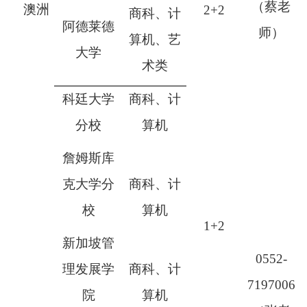
（蔡老
澳洲
2+2
商科、计
阿德莱德
师）
算机、艺
大学
术类
科廷大学
商科、计
分校
算机
詹姆斯库
克大学分
商科、计
校
算机
1+2
新加坡管
0552-
理发展学
商科、计
7197006
院
算机