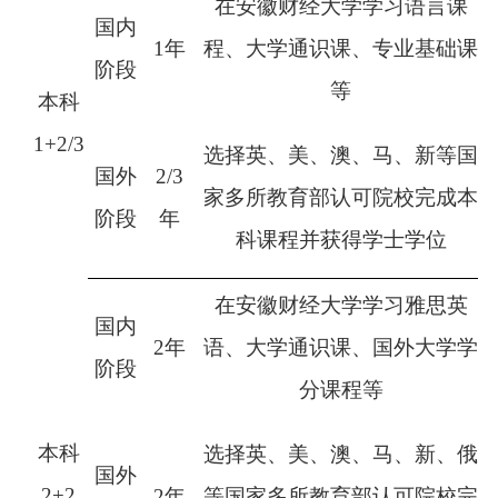
在安徽财经大学学习
语言课
国内
1
年
程
、大学通识课、
专业基础课
阶段
等
本科
1+2/3
选择英、美、澳、
马
、新等国
国外
2/3
家多所教育部认可院校完成本
阶段
年
科课程并获得学士学位
在安徽财经大学学习雅思英
国内
2
年
语、
大学通识课、
国外大学学
阶段
分课程
等
本科
选择英、美、澳、
马
、新
、
俄
国外
2+2
2
年
等国家多所教育部认可院校完