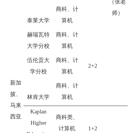
（张老
商科、计
师）
泰莱大学
算机
赫瑞瓦特
商科、计
大学分校
算机
伍伦贡大
商科、计
2+2
学分校
算机
新加
商科、计
披、
林肯大学
算机
马来
Kaplan
西亚
商科类、
Higher
计算机
1+2