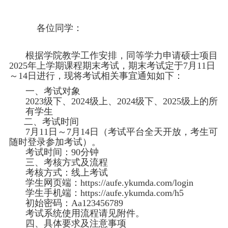
各位同学：
根据学院教学工作安排，同等学力申请硕士项目
2025年上学期课程
期末考试
，期末考试定于
7
月
1
1
日
～
1
4
日进行，现将考试相关事宜通知如下：
一、
考试对象
2023级下、2024级上、2024级下、2025级上的所
有学生
二、考试
时间
7
月
1
1
日～
7
月
1
4
日（考试平台全天开放，考生可
随时登录参加考试）。
考试时间：
90分钟
三、考核方式及流程
考核方式：线上考试
学生网页端：
https://aufe.ykumda.com/login
学生手机端：
https://aufe.ykumda.com/h5
初始密码：
Aa123456789
考试系统使用流程请见附件。
四、具体要求及注意事项