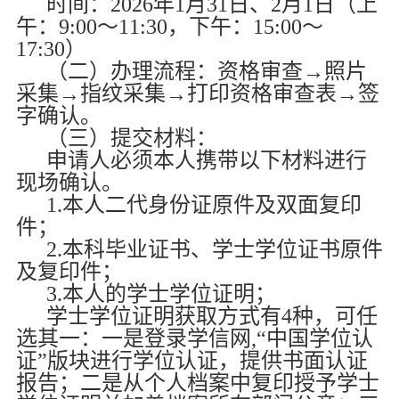
时间：
2026
年
1
月
31
日、
2
月
1
日（上
午：
9:00
～
11:30
，下午：
15:00
～
17:30
）
（二）办理流程：资格审查→照片
采集→指纹采集→打印资格审查表→签
字确认。
（三）提交材料：
申请人必须本人携带以下材料进行
现场确认。
1.
本人二代身份证原件及双面复印
件；
2.
本科毕业证书、学士学位证书原件
及复印件；
3.
本人的学士学位证明；
学士学位证明获取方式有
4
种，可任
选其一：一是登录
学信网
,“
中国学位认
证
”版块进行学位认证，提供书面认证
报告；二是从个人档案中复印授予学士