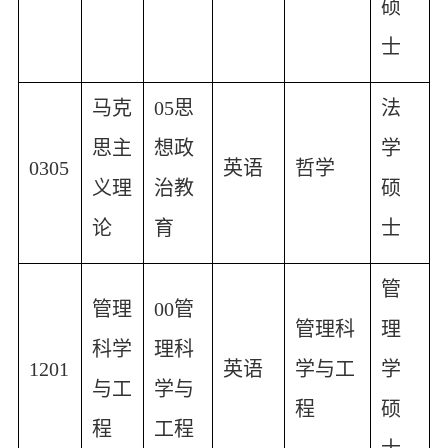
硕
士
马克
05
思
法
思主
想政
学
0305
英语
哲学
义理
治教
硕
论
育
士
管
管理
00
管
管理科
理
科学
理科
1201
英语
学与工
学
与工
学与
程
硕
程
工程