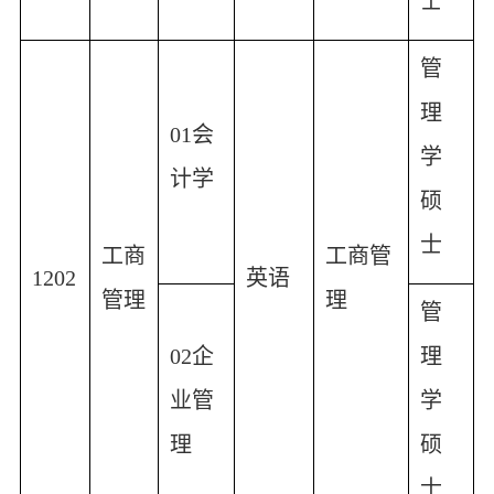
士
管
理
01
会
学
计学
硕
士
工商
工商管
1202
英语
管理
理
管
02
企
理
业管
学
理
硕
士