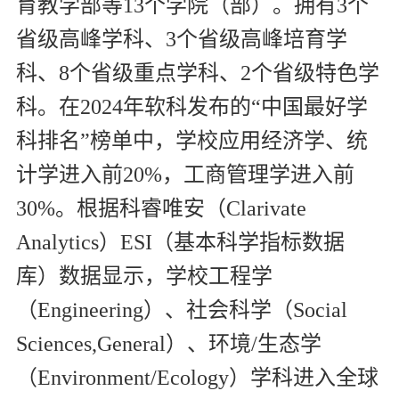
育教学部等
13
个学院（部）。拥有
3
个
省级高峰学科、
3
个省级高峰培育学
科、
8
个省级重点学科、
2
个省级特色学
科。在
2024
年软科发布的“中国最好学
科排名”榜单中，学校应用经济学、统
计学进入前
20%
，工商管理学进入前
30%
。根据科睿唯安（
Clarivate
Analytics
）
ESI
（基本科学指标数据
库）数据显示，学校工程学
（
Engineering
）、社会科学（
Social
Sciences,General
）、环境
/
生态学
（
Environment/Ecology
）学科进入全球