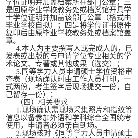
学位证明并加盖档案所在部门公章；三
是回原毕业学校教务处或档案馆开具学
士学位证明并加盖该部门公章（格式由
毕业学校自拟）；四是将学位证书原件
复印后由原毕业学校教务处或档案馆盖
章。
4.
本人为主要撰写人或完成人的，已
发表或出版的与申请学位专业相关的学
术论文、专著或其他成果（选交）；
5.
同等学力人员申请硕士学位资格审
查表（现场确认时由工作人员打印，一
式两份，考生签字后现场提交一份，自
己留存一份）；
（四）相关要求
1.
现场确认需现场采集照片和指纹等
信息以备参加外语和学科综合全国统考
使用，申请者必须亲自到场。
2.
现场核对《同等学力人员申请硕士