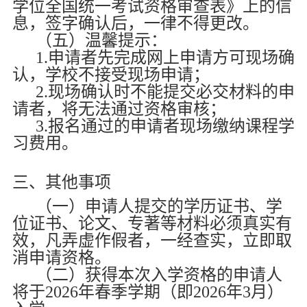
学位全国统一考试资格审查表》上的信
息，签字确认后，一律不得更改。
（五）温馨提示：
1.
申请者先完成网上申请方可现场确
认，学校不接受现场申请；
2.
现场确认时不能提交必交材料的申
请者，将无法通过资格审核；
3.
报名通过的申请者现场缴纳课程学
习费用。
三、其他事项
（一）申请人提交的学历证书、学
位证书、论文、专著等材料必须真实有
效，凡弄虚作假者，一经查实，立即取
消申请资格。
（二）获得本次入学资格的申请人
将于
2026
年春季学期（即
2026
年
3
月）